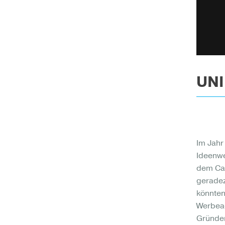
UNI
Im Jahr
Ideenwe
dem Cam
geradez
könnten
Werbeag
Gründeri